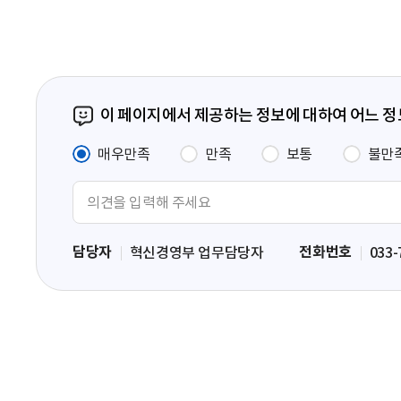
이 페이지에서 제공하는 정보에 대하여 어느 
매우만족
만족
보통
불만
의
견
입
담당자
전화번호
혁신경영부 업무담당자
033-
력
영
역