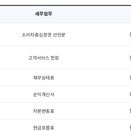
세무업무
소비자중심경영 선언문
고객서비스 헌장
재무상태표
손익계산서
자본변동표
현금흐름표