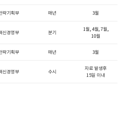
전략기획부
매년
3월
1월, 4월, 7월,
혁신경영부
분기
10월
전략기획부
매년
3월
자료 발생후
혁신경영부
수시
15일 이내