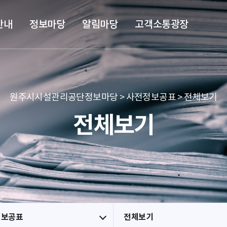
본문 바로가기
메뉴 바로가기
안내
정보마당
알림마당
고객소통광장
원주시시설관리공단정보마당 > 사전정보공표 > 전체보기
전체보기
정보공표
전체보기