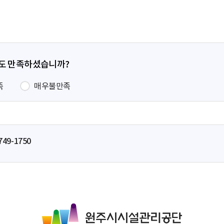
지
지
지
이
지
정도 만족하셨습니까?
족
매우불만족
749-1750
원
주