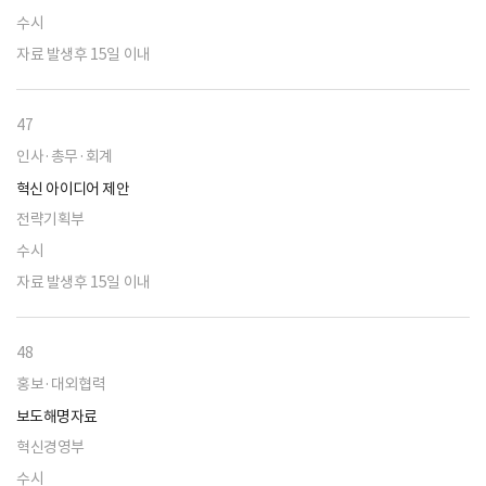
수시
자료 발생후 15일 이내
47
인사·총무·회계
혁신 아이디어 제안
전략기획부
수시
자료 발생후 15일 이내
48
홍보·대외협력
보도해명자료
혁신경영부
수시