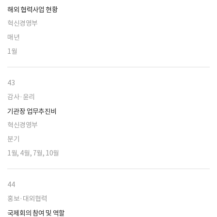
해외 협력사업 현황
혁신경영부
매년
1월
43
감사·윤리
기관장 업무추진비
혁신경영부
분기
1월, 4월, 7월, 10월
44
홍보·대외협력
국제회의 참여 및 역할