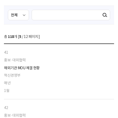
검
검
검색실행
색
색
조
영
건
역
총
118
개 [
5
/ 12 페이지]
선
택
41
홍보·대외협력
해외기관 MOU 체결 현황
혁신경영부
매년
1월
42
홍보·대외협력