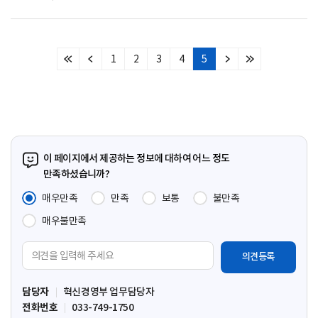
1
2
3
4
5
처
이
다
마
음
전
음
지
페
페
페
막
이
이
이
페
지
지
지
이
지
이 페이지에서 제공하는 정보에 대하여 어느 정도
만족하셨습니까?
매우만족
만족
보통
불만족
매우불만족
의
견
입
담당자
혁신경영부 업무담당자
력
전화번호
033-749-1750