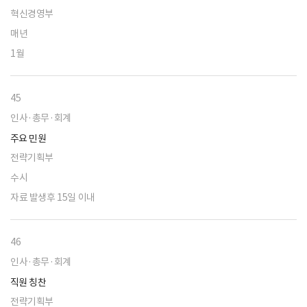
혁신경영부
매년
1월
45
인사·총무·회계
주요 민원
전략기획부
수시
자료 발생후 15일 이내
46
인사·총무·회계
직원 칭찬
전략기획부