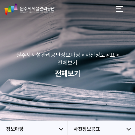
원
스
본문 바로가기
메뉴 바로가기
주
킵
시
네
시
비
설
게
관
이
리
션
공
원주시시설관리공단정보마당 > 사전정보공표 >
단
전체보기
전체보기
정보마당
사전정보공표