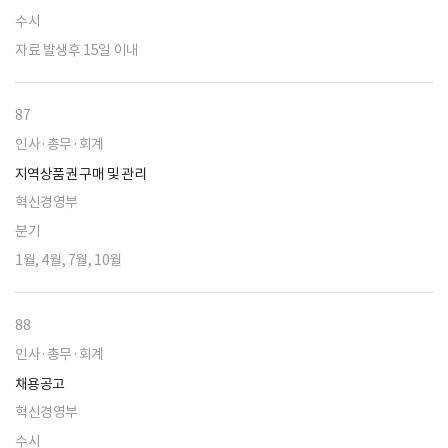
수시
자료 발생후 15일 이내
87
인사·총무·회계
지역상품권 구매 및 관리
혁신경영부
분기
1월, 4월, 7월, 10월
88
인사·총무·회계
채용공고
혁신경영부
수시