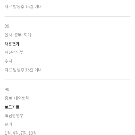
자료 발생후 15일 이내
89
인사·총무·회계
채용결과
혁신경영부
수시
자료 발생후 15일 이내
90
홍보·대외협력
보도자료
혁신경영부
분기
1월, 4월, 7월, 10월