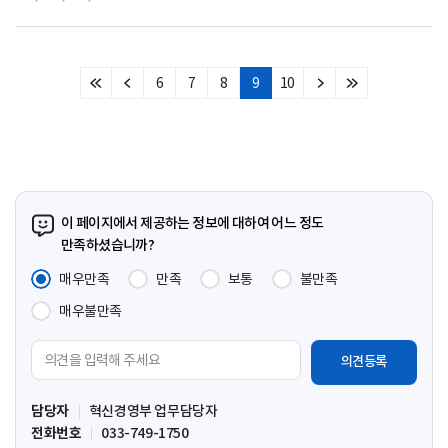
6
7
8
9
10
처
이
다
마
음
전
음
지
페
페
페
막
이
이
이
페
지
지
지
이
지
이 페이지에서 제공하는 정보에 대하여 어느 정도
만족하셨습니까?
매우만족
만족
보통
불만족
매우불만족
의
견
입
담당자
혁신경영부 업무담당자
력
전화번호
033-749-1750