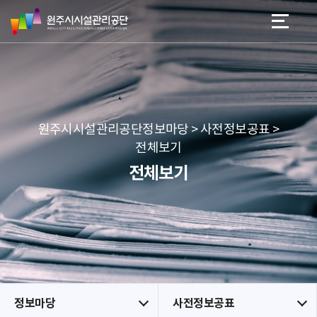
원
스
본문 바로가기
메뉴 바로가기
주
킵
시
네
시
비
설
게
관
이
리
션
공
원주시시설관리공단정보마당 > 사전정보공표 >
단
전체보기
전체보기
정보마당
사전정보공표