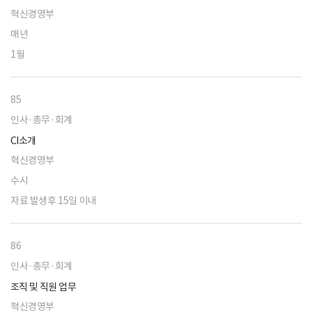
혁신경영부
매년
1월
85
인사·총무·회계
CI소개
혁신경영부
수시
자료 발생후 15일 이내
86
인사·총무·회계
조직 및 직원 업무
혁신경영부