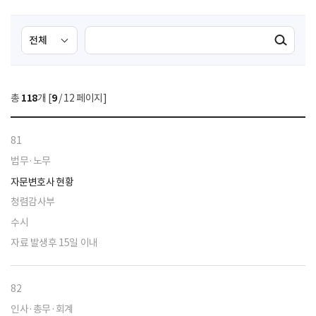
검
검
검색실행
색
색
조
영
건
역
총
118
개 [
9
/ 12 페이지]
선
택
81
법무·노무
자문변호사 현황
청렴감사부
수시
자료 발생후 15일 이내
82
인사·총무·회계