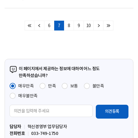
6
7
8
9
10
처
이
다
마
음
전
음
지
페
페
페
막
이
이
이
페
지
지
지
이
지
이 페이지에서 제공하는 정보에 대하여 어느 정도
만족하셨습니까?
매우만족
만족
보통
불만족
매우불만족
의
견
입
담당자
혁신경영부 업무담당자
력
전화번호
033-749-1750