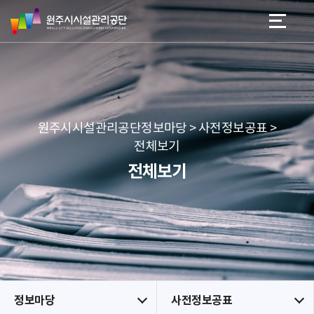
원
스
본문 바로가기
메뉴 바로가기
주
킵
시
네
시
비
설
게
관
이
리
션
공
원주시시설관리공단정보마당 > 사전정보공표 >
단
전체보기
전체보기
정보마당
사전정보공표