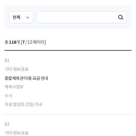
검
검
검색실행
색
색
조
영
건
역
총
118
개 [
7
/ 12 페이지]
선
택
61
기타 정보공표
종합체육관 이용 요금 안내
체육사업부
수시
자료 발생후 15일 이내
62
기타 정보공표