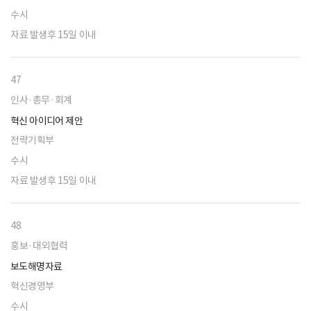
수시
자료 발생후 15일 이내
47
인사·총무·회계
혁신 아이디어 제안
전략기획부
수시
자료 발생후 15일 이내
48
홍보·대외협력
보도해명자료
혁신경영부
수시