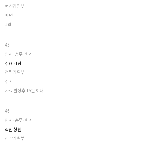
혁신경영부
매년
1월
45
인사·총무·회계
주요 민원
전략기획부
수시
자료 발생후 15일 이내
46
인사·총무·회계
직원 칭찬
전략기획부