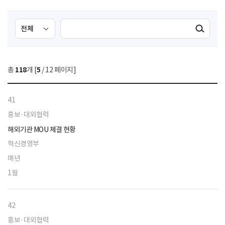
검
검
검색실행
색
색
조
영
건
역
총
118
개 [
5
/ 12 페이지]
선
택
41
홍보·대외협력
해외기관 MOU 체결 현황
혁신경영부
매년
1월
42
홍보·대외협력