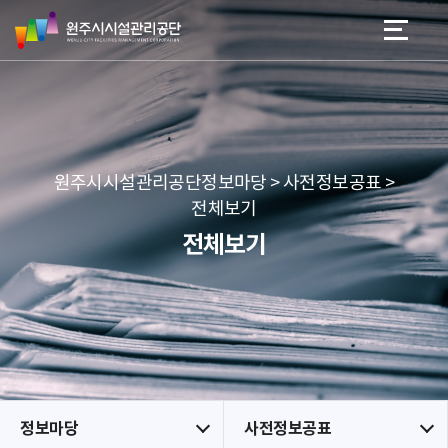
원
스
본문 바로가기
메뉴 바로가기
주
킵
시
네
시
비
설
게
관
이
리
션
공
원주시시설관리공단정보마당 > 사전정보공표 >
단
전체보기
전체보기
정보마당
사전정보공표