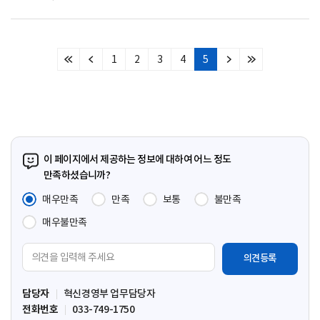
1
2
3
4
5
처
이
다
마
음
전
음
지
페
페
페
막
이
이
이
페
지
지
지
이
지
이 페이지에서 제공하는 정보에 대하여 어느 정도
만족하셨습니까?
매우만족
만족
보통
불만족
매우불만족
의
견
입
담당자
혁신경영부 업무담당자
력
전화번호
033-749-1750