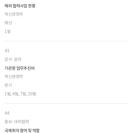
해외 협력사업 현황
혁신경영부
매년
1월
43
감사·윤리
기관장 업무추진비
혁신경영부
분기
1월, 4월, 7월, 10월
44
홍보·대외협력
국제회의 참여 및 역할