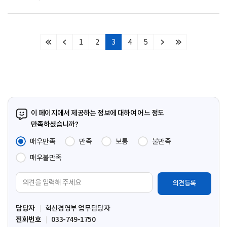
1
2
3
4
5
처
이
다
마
음
전
음
지
페
페
페
막
이
이
이
페
지
지
지
이
지
이 페이지에서 제공하는 정보에 대하여 어느 정도
만족하셨습니까?
매우만족
만족
보통
불만족
매우불만족
의
견
입
담당자
혁신경영부 업무담당자
력
전화번호
033-749-1750