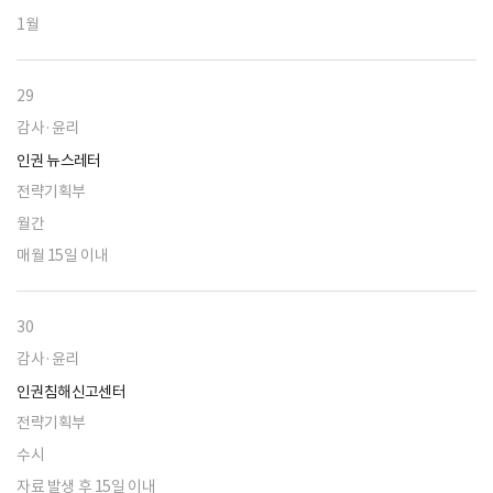
1월
29
감사·윤리
인권 뉴스레터
전략기획부
월간
매월 15일 이내
30
감사·윤리
인권침해신고센터
전략기획부
수시
자료 발생 후 15일 이내