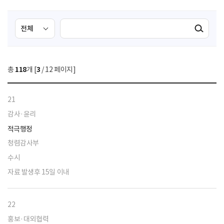
검
검
검색실행
색
색
조
영
건
역
총
118
개 [
3
/ 12 페이지]
선
택
21
감사·윤리
적극행정
청렴감사부
수시
자료 발생후 15일 이내
22
홍보·대외협력