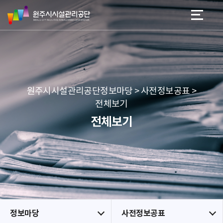
원
스
본문 바로가기
메뉴 바로가기
주
킵
시
네
시
비
설
게
관
이
리
션
공
원주시시설관리공단정보마당 > 사전정보공표 >
단
전체보기
전체보기
정보마당
사전정보공표