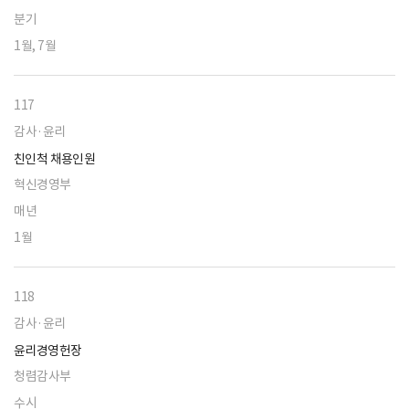
분기
1월, 7월
117
감사·윤리
친인척 채용인원
혁신경영부
매년
1월
118
감사·윤리
윤리경영헌장
청렴감사부
수시