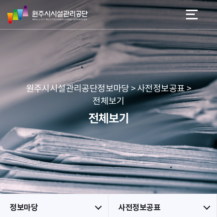
원
스
본문 바로가기
메뉴 바로가기
주
킵
시
네
시
비
설
게
관
이
리
션
공
원주시시설관리공단정보마당 > 사전정보공표 >
단
전체보기
전체보기
정보마당
사전정보공표