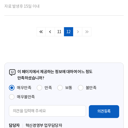
자료 발생후 15일 이내
11
12
처
이
다
마
음
전
음
지
페
페
페
막
이
이
이
페
지
지
지
이
지
이 페이지에서 제공하는 정보에 대하여 어느 정도
만족하셨습니까?
매우만족
만족
보통
불만족
매우불만족
의
견
입
담당자
혁신경영부 업무담당자