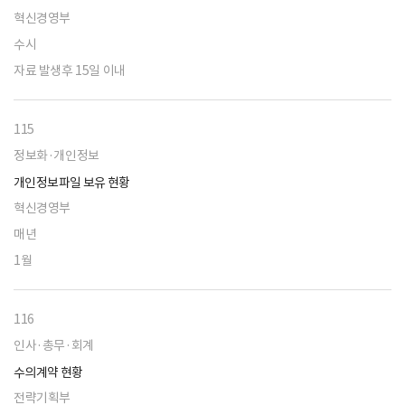
혁신경영부
수시
자료 발생후 15일 이내
115
정보화·개인정보
개인정보파일 보유 현황
혁신경영부
매년
1월
116
인사·총무·회계
수의계약 현황
전략기획부