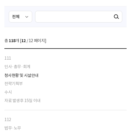
검
검
검색실행
색
색
조
영
건
역
총
118
개 [
12
/ 12 페이지]
선
택
111
인사·총무·회계
청사현황 및 시설안내
전략기획부
수시
자료 발생후 15일 이내
112
법무·노무