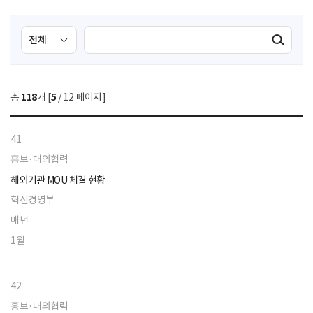
검
검
검색실행
색
색
조
영
건
역
총
118
개 [
5
/ 12 페이지]
선
택
41
홍보·대외협력
해외기관 MOU 체결 현황
혁신경영부
매년
1월
42
홍보·대외협력