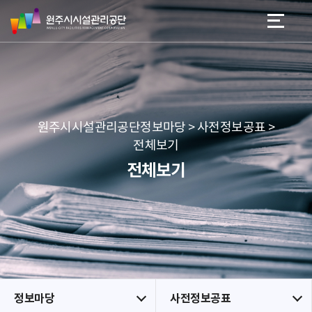
원
스
본문 바로가기
메뉴 바로가기
주
킵
시
네
시
비
설
게
관
이
리
션
공
원주시시설관리공단정보마당 > 사전정보공표 >
단
전체보기
전체보기
정보마당
사전정보공표