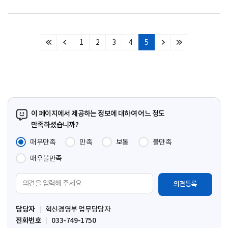
1
2
3
4
5
처
이
다
마
음
전
음
지
페
페
페
막
이
이
이
페
지
지
지
이
지
이 페이지에서 제공하는 정보에 대하여 어느 정도
만족하셨습니까?
매우만족
만족
보통
불만족
매우불만족
의
견
입
담당자
혁신경영부 업무담당자
력
전화번호
033-749-1750