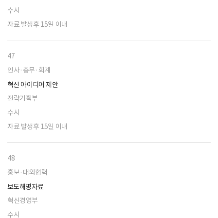
수시
자료 발생후 15일 이내
47
인사·총무·회계
혁신 아이디어 제안
전략기획부
수시
자료 발생후 15일 이내
48
홍보·대외협력
보도해명자료
혁신경영부
수시