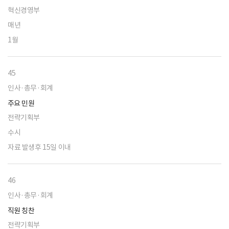
혁신경영부
매년
1월
45
인사·총무·회계
주요 민원
전략기획부
수시
자료 발생후 15일 이내
46
인사·총무·회계
직원 칭찬
전략기획부