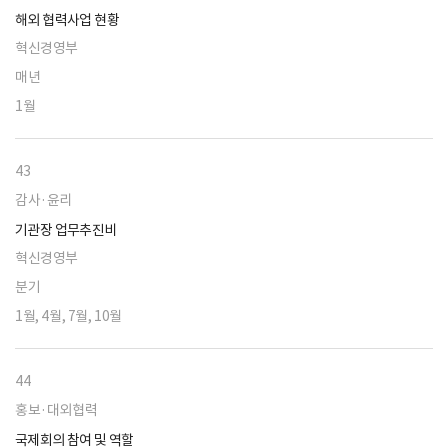
해외 협력사업 현황
혁신경영부
매년
1월
43
감사·윤리
기관장 업무추진비
혁신경영부
분기
1월, 4월, 7월, 10월
44
홍보·대외협력
국제회의 참여 및 역할