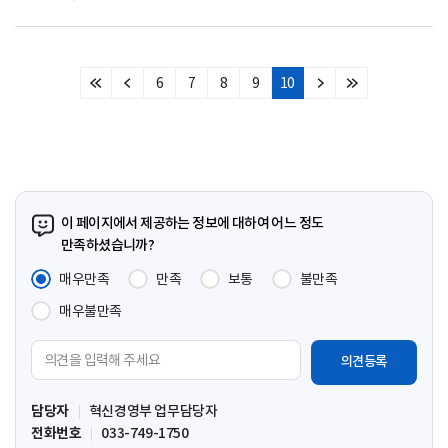
6
7
8
9
10
처
이
다
마
음
전
음
지
페
페
페
막
이
이
이
페
지
지
지
이
지
이 페이지에서 제공하는 정보에 대하여 어느 정도
만족하셨습니까?
매우만족
만족
보통
불만족
매우불만족
의
견
입
담당자
혁신경영부 업무담당자
력
전화번호
033-749-1750