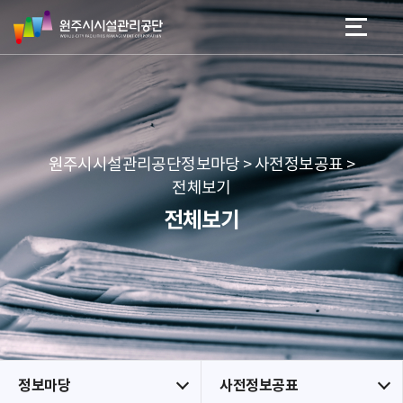
원
스
본문 바로가기
메뉴 바로가기
주
킵
시
네
시
비
설
게
관
이
리
션
공
원주시시설관리공단정보마당 > 사전정보공표 >
단
전체보기
전체보기
정보마당
사전정보공표