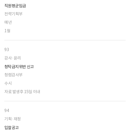
직원평균임금
전략기획부
매년
1월
93
감사·윤리
청탁금지위반 신고
청렴감사부
수시
자료 발생후 15일 이내
94
기획·재정
입찰공고