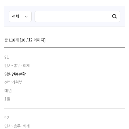
검
검
검색실행
색
색
조
영
건
역
총
118
개 [
10
/ 12 페이지]
선
택
91
인사·총무·회계
임원연봉현황
전략기획부
매년
1월
92
인사·총무·회계