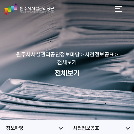
원
스
본문 바로가기
메뉴 바로가기
주
킵
시
네
시
비
설
게
관
이
리
션
공
원주시시설관리공단정보마당 > 사전정보공표 >
단
전체보기
전체보기
정보마당
사전정보공표