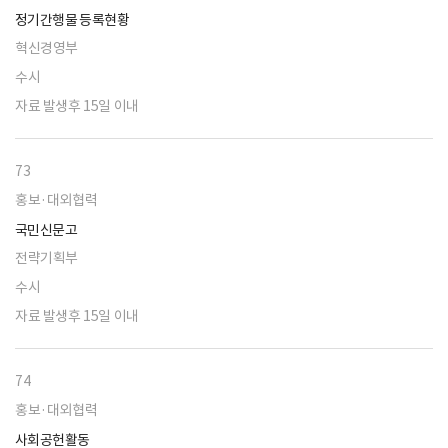
정기간행물 등록현황
혁신경영부
수시
자료 발생후 15일 이내
73
홍보·대외협력
국민신문고
전략기획부
수시
자료 발생후 15일 이내
74
홍보·대외협력
사회공헌활동