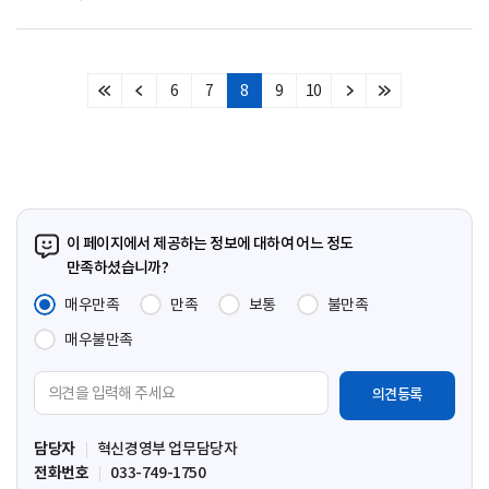
6
7
8
9
10
처
이
다
마
음
전
음
지
페
페
페
막
이
이
이
페
지
지
지
이
지
이 페이지에서 제공하는 정보에 대하여 어느 정도
만족하셨습니까?
매우만족
만족
보통
불만족
매우불만족
의
견
입
담당자
혁신경영부 업무담당자
력
전화번호
033-749-1750