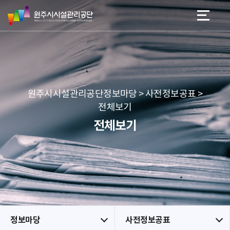
원
스
본문 바로가기
메뉴 바로가기
주
킵
시
네
시
비
설
게
관
이
리
션
공
원주시시설관리공단정보마당 > 사전정보공표 >
단
전체보기
전체보기
정보마당
사전정보공표