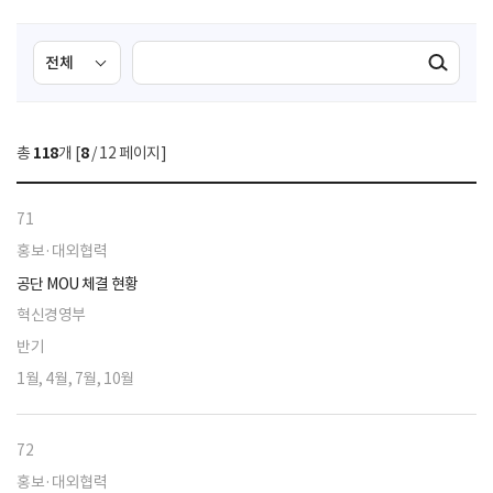
검
검
검색실행
색
색
조
영
건
역
총
118
개 [
8
/ 12 페이지]
선
택
71
홍보·대외협력
공단 MOU 체결 현황
혁신경영부
반기
1월, 4월, 7월, 10월
72
홍보·대외협력