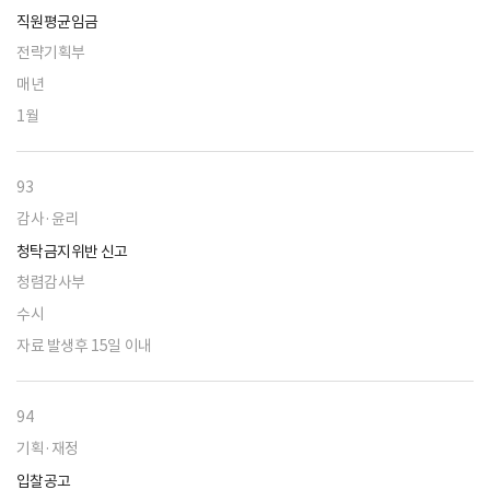
직원평균임금
전략기획부
매년
1월
93
감사·윤리
청탁금지위반 신고
청렴감사부
수시
자료 발생후 15일 이내
94
기획·재정
입찰공고