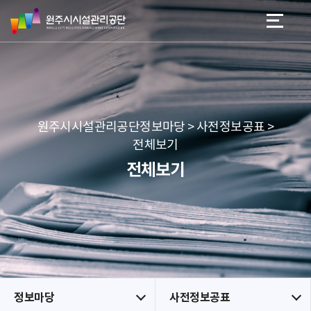
원
스
본문 바로가기
메뉴 바로가기
주
킵
시
네
시
비
설
게
관
이
리
션
공
원주시시설관리공단정보마당 > 사전정보공표 >
단
전체보기
전체보기
정보마당
사전정보공표