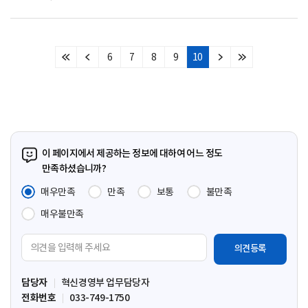
6
7
8
9
10
처
이
다
마
음
전
음
지
페
페
페
막
이
이
이
페
지
지
지
이
지
이 페이지에서 제공하는 정보에 대하여 어느 정도
만족하셨습니까?
매우만족
만족
보통
불만족
매우불만족
의
견
입
담당자
혁신경영부 업무담당자
력
전화번호
033-749-1750