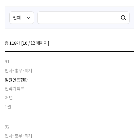
검
검
검색실행
색
색
조
영
건
역
총
118
개 [
10
/ 12 페이지]
선
택
91
인사·총무·회계
임원연봉현황
전략기획부
매년
1월
92
인사·총무·회계