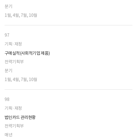
분기
1월, 4월, 7월, 10월
97
기획·재정
구매실적(사회적기업 제품)
전략기획부
분기
1월, 4월, 7월, 10월
98
기획·재정
법인카드 관리현황
전략기획부
매년