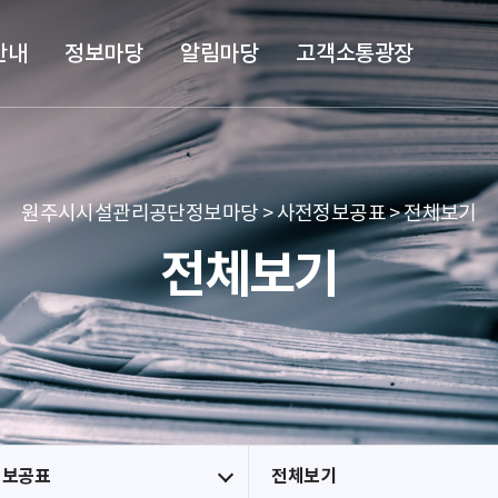
본문 바로가기
메뉴 바로가기
안내
정보마당
알림마당
고객소통광장
원주시시설관리공단정보마당 > 사전정보공표 > 전체보기
전체보기
정보공표
전체보기