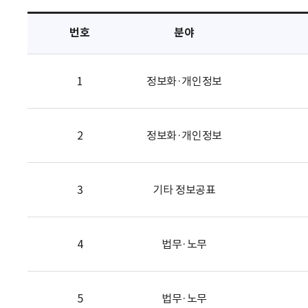
택
번호
분야
1
정보화·개인정보
2
정보화·개인정보
3
기타 정보공표
4
법무·노무
5
법무·노무