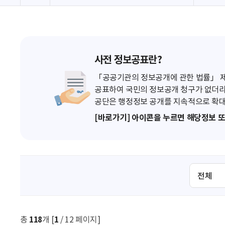
사전 정보공표란?
「공공기관의 정보공개에 관한 법률」 제7
공표하여 국민의 정보공개 청구가 없더라
공단은 행정정보 공개를 지속적으로 확대
[바로가기] 아이콘을 누르면 해당정보 
검
색
조
건
선
총
118
개 [
1
/ 12 페이지]