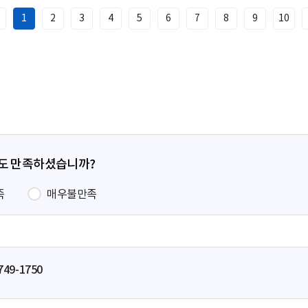
1
2
3
4
5
6
7
8
9
10
이
전
페
이
지
정도 만족하셨습니까?
족
매우불만족
749-1750