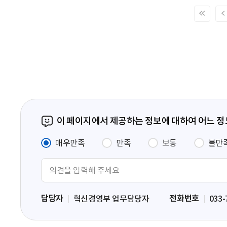
처
음
페
이
지
이 페이지에서 제공하는 정보에 대하여 어느 
매우만족
만족
보통
불만
의
견
입
담당자
전화번호
혁신경영부 업무담당자
033-
력
영
역