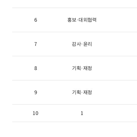
6
홍보·대외협력
7
감사·윤리
8
기획·재정
9
기획·재정
10
1