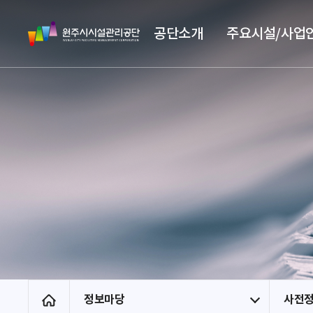
스
원
킵
공단소개
주요시설/사업
주
네
시
비
시
게
설
이
관
션
리
공
단
정보마당
사전
홈