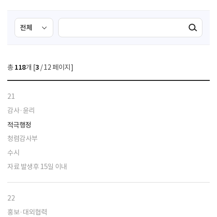
검
검
검색실행
색
색
조
영
건
역
총
118
개 [
3
/ 12 페이지]
선
택
21
감사·윤리
적극행정
청렴감사부
수시
자료 발생후 15일 이내
22
홍보·대외협력