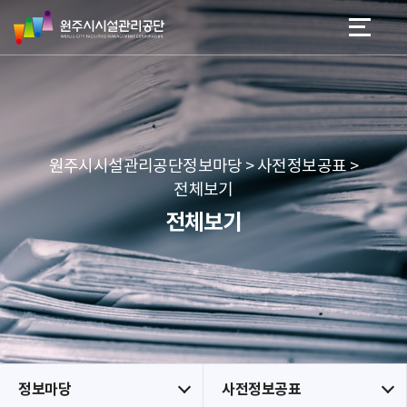
원
스
본문 바로가기
메뉴 바로가기
주
킵
시
네
시
비
설
게
관
이
리
션
공
원주시시설관리공단정보마당 > 사전정보공표 >
단
전체보기
전체보기
정보마당
사전정보공표