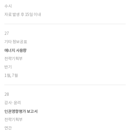
수시
자료 발생 후 15일 이내
27
기타 정보공표
에너지 사용량
전략기획부
반기
1월, 7월
28
감사·윤리
인권영향평가 보고서
전략기획부
연간