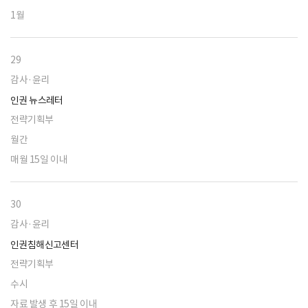
1월
29
감사·윤리
인권 뉴스레터
전략기획부
월간
매월 15일 이내
30
감사·윤리
인권침해신고센터
전략기획부
수시
자료 발생 후 15일 이내