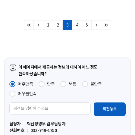
1
2
3
4
5
처
이
다
마
음
전
음
지
페
페
페
막
이
이
이
페
지
지
지
이
지
이 페이지에서 제공하는 정보에 대하여 어느 정도
만족하셨습니까?
매우만족
만족
보통
불만족
매우불만족
의
견
입
담당자
혁신경영부 업무담당자
력
전화번호
033-749-1750