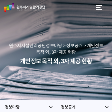
원
스
본문 바로가기
메뉴 바로가기
주
킵
시
네
시
비
설
게
관
이
리
션
공
원주시시설관리공단정보마당 > 정보공개 > 개인정보
단
목적 외, 3자 제공 현황
개인정보 목적 외, 3자 제공 현황
정보마당
정보공개