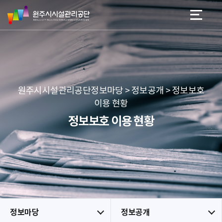
원
스
본문 바로가기
메뉴 바로가기
주
킵
시
네
시
비
설
게
관
이
리
션
공
원주시시설관리공단정보마당 > 정보공개 > 정보보호
단
이용 현황
정보보호 이용 현황
정보마당
정보공개