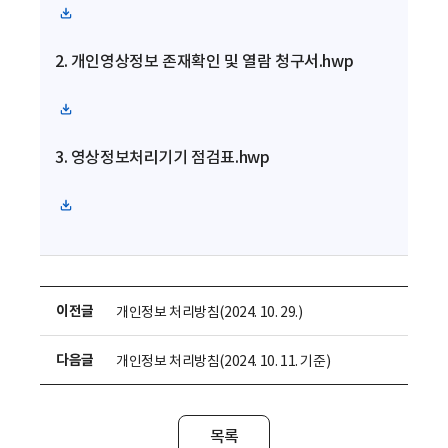
로
파
드
일
2. 개인영상정보 존재확인 및 열람 청구서.hwp
다
운
로
파
드
일
3. 영상정보처리기기 점검표.hwp
다
운
로
파
드
일
다
운
로
이전글
개인정보 처리방침(2024. 10. 29.)
드
다음글
개인정보 처리방침(2024. 10. 11. 기준)
목록