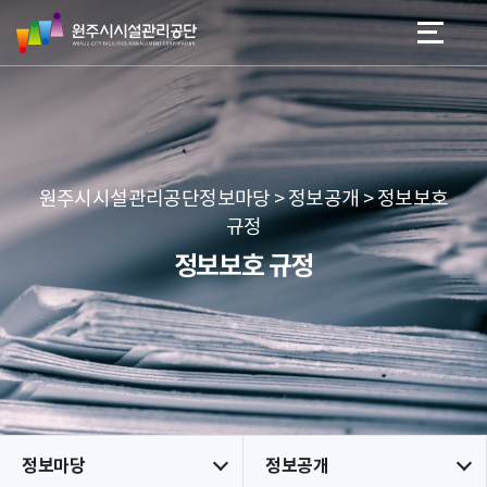
원
스
본문 바로가기
메뉴 바로가기
주
킵
시
네
시
비
설
게
관
이
리
션
공
원주시시설관리공단정보마당 > 정보공개 > 정보보호
단
규정
정보보호 규정
정보마당
정보공개