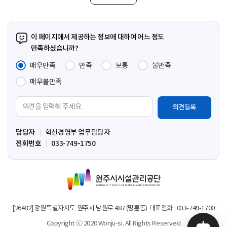
이 페이지에서 제공하는 정보에 대하여 어느 정도
만족하셨습니까?
매우만족
만족
보통
불만족
매우불만족
의
견
입
담당자
혁신경영부 업무담당자
력
전화번호
033-749-1750
영
역
원
주
시
시
[26482] 강원특별자치도 원주시 남원로 487 (명륜동)
대표전화 : 033-749-1700
설
Copyright ⓒ 2020 Wonju-si. All Rights Reserved