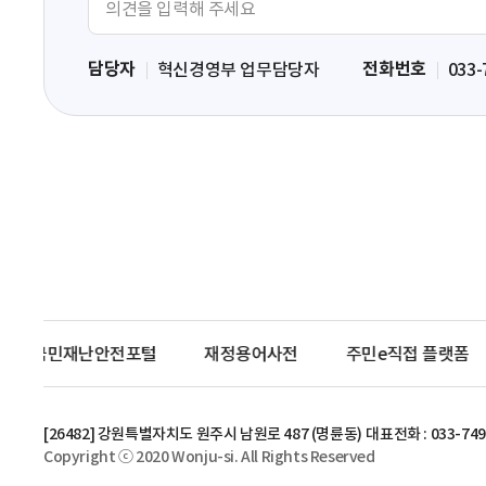
견
입
담당자
전화번호
혁신경영부 업무담당자
033-
력
영
역
국민재난안전포털
재정용어사전
주민e직접 플랫폼
[26482] 강원특별자치도 원주시 남원로 487 (명륜동)
대표전화 : 033-749
Copyright ⓒ 2020 Wonju-si. All Rights Reserved