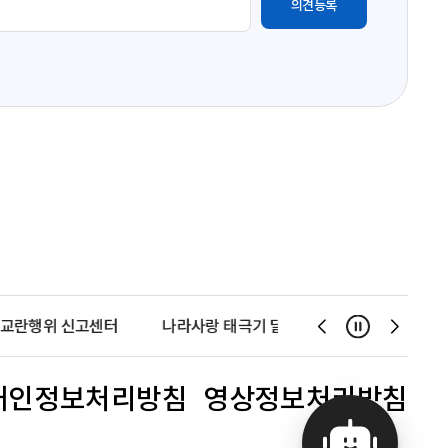
교란행위 신고센터
나라사랑 태극기 달기 운동
천사운동
일시정지
슬
슬
라
라
이
이
개인정보처리방침
영상정보처리방침
드
드
이
다