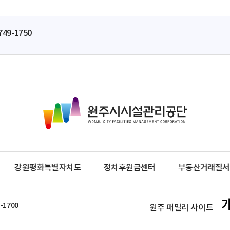
749-1750
원
주
시
시
설
관
강원평화특별자치도
정치후원금센터
부동산거래질서
리
공
단
-1700
원주 패밀리 사이트