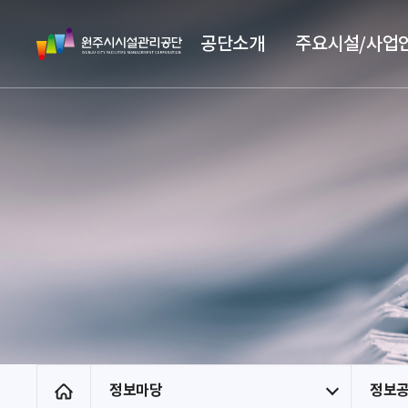
스
원
킵
공단소개
주요시설/사업
주
네
시
비
시
게
설
이
관
션
리
공
단
정보마당
정보
홈