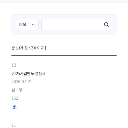
검
검
검색실행
색
색
조
영
건
역
총
12
개 [
1
/ 2 페이지]
선
택
12
2025사업연도 결산서
2026-04-21
심보영
152
파
일
11