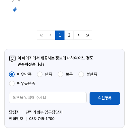
2115
파
일
1
2
처
이
다
마
음
전
음
지
페
페
페
막
이
이
이
페
이 페이지에서 제공하는 정보에 대하여 어느 정도
지
지
지
이
만족하셨습니까?
지
매우만족
만족
보통
불만족
매우불만족
의
견
입
담당자
전략기획부 업무담당자
력
전화번호
033-749-1700
영