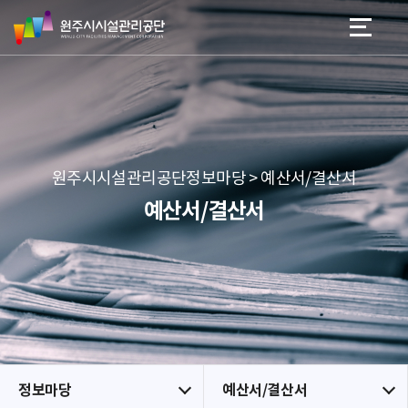
원
스
본문 바로가기
메뉴 바로가기
주
킵
시
네
시
비
설
게
관
이
리
션
공
원주시시설관리공단정보마당 > 예산서/결산서
단
예산서/결산서
정보마당
예산서/결산서