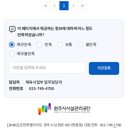
1
처
이
다
마
음
전
음
지
페
페
페
막
이
이
이
페
이 페이지에서 제공하는 정보에 대하여 어느 정도
지
지
지
이
만족하셨습니까?
지
매우만족
만족
보통
불만족
매우불만족
의
견
입
담당자
체육사업부 업무담당자
력
전화번호
033-749-4700
영
역
원
주
시
시
[26482] 강원특별자치도 원주시 남원로 487 (명륜동)
대표전화 : 033-749-1700