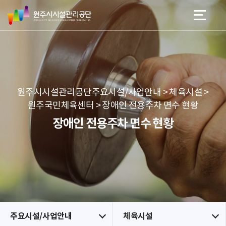
원
스
본문 바로가기
메뉴 바로가기
주
킵
시
네
시
비
설
게
관
이
리
션
공
원주시시설관리공단주요시설/사업안내 > 체육시설 >
단
원주국민체육센터 > 장애인 전용주차 면수 현황
장애인 전용주차 면수 현황
주요시설/사업안내
체육시설