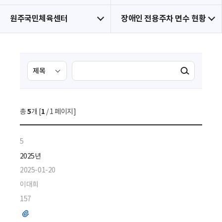
원주국민체육센터
장애인 전용주차 면수 현황
검
검
검색실행
색
색
조
영
건
역
총
5
개 [
1
/ 1 페이지]
선
택
5
2025년
2025-01-20
이대희
157
파