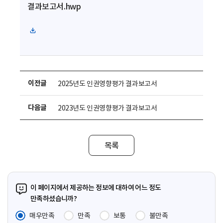
결과보고서.hwp
운
로
드
파
일
다
운
로
이전글
2025년도 인권영향평가 결과보고서
드
다음글
2023년도 인권영향평가 결과보고서
목록
이 페이지에서 제공하는 정보에 대하여 어느 정도
만족하셨습니까?
매우만족
만족
보통
불만족