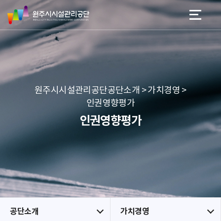
원
스
본문 바로가기
메뉴 바로가기
주
킵
시
네
시
비
설
게
관
이
리
션
공
원주시시설관리공단공단소개 > 가치경영 >
단
인권영향평가
인권영향평가
공단소개
가치경영