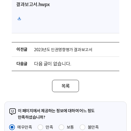
결과보고서.hwpx
운
로
드
파
일
다
운
로
이전글
2023년도 인권영향평가 결과보고서
드
다음 글이 없습니다.
다음글
목록
이 페이지에서 제공하는 정보에 대하여 어느 정도
만족하셨습니까?
매우만족
만족
보통
불만족