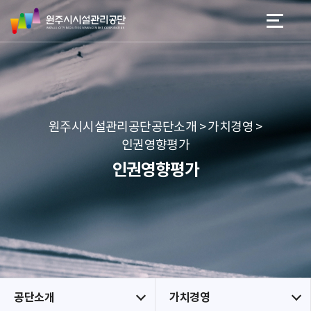
원
스
본문 바로가기
메뉴 바로가기
주
킵
시
네
시
비
설
게
관
이
리
션
공
원주시시설관리공단공단소개 > 가치경영 >
단
인권영향평가
인권영향평가
공단소개
가치경영