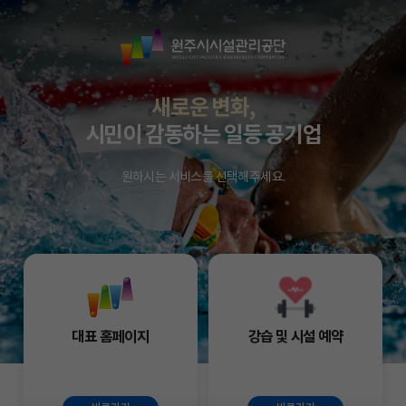
원
주
시
시
새로운 변화,
설
시민이 감동하는 일등 공기업
관
리
원하시는 서비스를 선택해주세요.
공
단
대표 홈페이지
강습 및 시설 예약