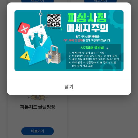
바로가기
바로가기
사전정보공표
간현관광지
바로가기
바로가기
닫기
피톤치드 글램핑장
바로가기