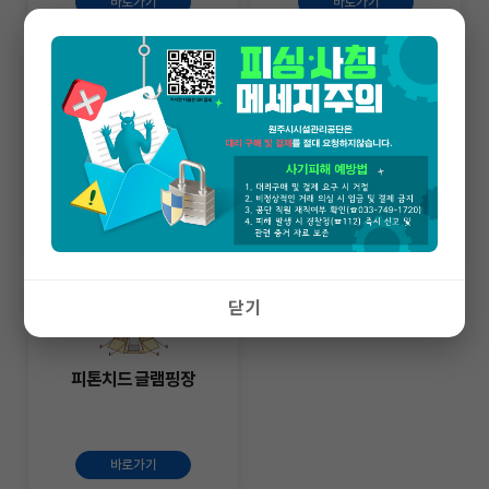
바로가기
바로가기
사전정보공표
간현관광지
바로가기
바로가기
닫기
피톤치드 글램핑장
바로가기