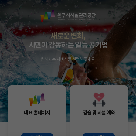
원
주
시
시
새로운 변화,
설
시민이 감동하는 일등 공기업
관
리
원하시는 서비스를 선택해주세요.
공
단
대표 홈페이지
강습 및 시설 예약