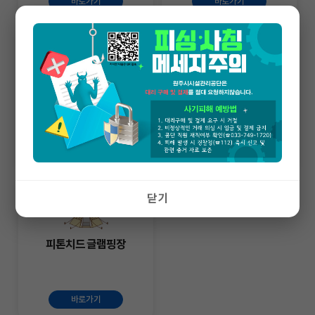
바로가기
바로가기
사전정보공표
간현관광지
바로가기
바로가기
닫기
피톤치드 글램핑장
바로가기