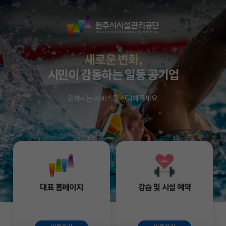
원
주
시
시
새로운 변화,
설
시민이 감동하는 일등 공기업
관
리
원하시는 서비스를 선택해주세요.
공
단
대표 홈페이지
강습 및 시설 예약