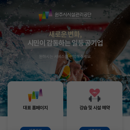
원
주
시
시
새로운 변화,
설
시민이 감동하는 일등 공기업
관
리
원하시는 서비스를 선택해주세요.
공
단
대표 홈페이지
강습 및 시설 예약