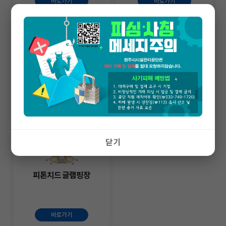
바로가기
바로가기
사전정보공표
간현관광지
바로가기
바로가기
닫기
피톤치드 글램핑장
바로가기