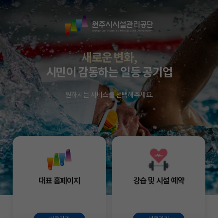
원
주
시
시
새로운 변화,
설
시민이 감동하는 일등 공기업
관
리
원하시는 서비스를 선택해주세요.
공
단
대표 홈페이지
강습 및 시설 예약