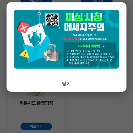
바로가기
바로가기
사전정보공표
간현관광지
바로가기
바로가기
닫기
피톤치드 글램핑장
바로가기