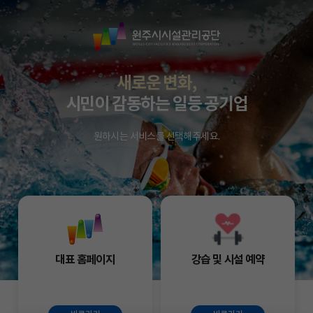
원
주
시
시
새로운 변화,
설
시민이 감동하는 일등 공기업
관
리
원하시는 서비스를 선택해주세요.
공
단
대표 홈페이지
강습 및 시설 예약