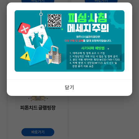
바로가기
바로가기
사전정보공표
간현관광지
바로가기
바로가기
닫기
피톤치드 글램핑장
바로가기